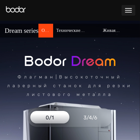
Каталог
Dream series
Обз
Технические
Живая
Сервис
ор
характеристики
демонстрация
Blog
Bodor
Dream
Клиентские кейсы
Флагман|Высокоточный
О нас
лазерный станок для резки
листового металла
Контакты
0/1
3/4/6