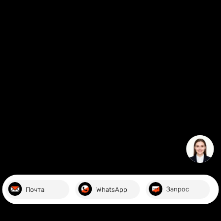
Русский
Получайте последние новости о Бодоре
Отправлять
Настройки конфиденциальности
｜
Заявления о
конфиденциальности
© 2026 BODOR 丨
鲁ICP备16041216号-5
Запрос
Почта
WhatsApp
* Вся информация о продукте, представленная на этом
сайте, предназначена только для справки. Конкретные
детали зависят от фактического продукта.